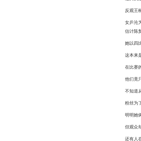
反观王
女乒沦为
估计陈
她以四
这本来
在比赛
他们竟
不知道
粉丝为
明明她
但观众
还有人