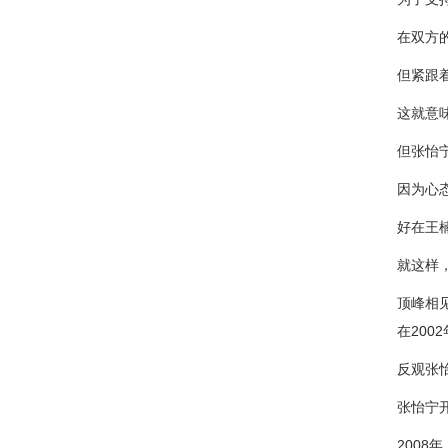
在双方
但紧跟
这就意
但张怡
因为心
好在王
就这样
顶峰相
在20
反观张
张怡宁
200