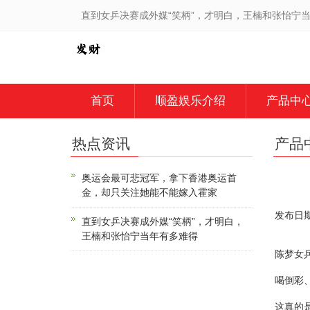
直到女乒决赛成外媒“笑柄”，才明白，王楠和张怡宁
首页
顺盈娱乐介绍
产品中
热点资讯
产品
奥运会最可悲冠军，拿下香港奥运首
金，却只关注她能不能嫁入霍家
发布日期：
直到女乒决赛成外媒“笑柄”，才明白，
王楠和张怡宁当年有多难得
陈梦女
喝倒彩
这真的