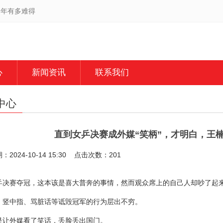
当年有多难得
心
新闻资讯
联系我们
中心
直到女乒决赛成外媒“笑柄”，才明白，王
2024-10-14 15:30 点击次数：201
乒决赛夺冠，这本该是喜大普奔的事情，然而观众席上的自己人却吵了起
、竖中指、骂脏话等诋毁冠军的行为层出不穷。
是让外媒看了笑话，丢脸丢出国门。