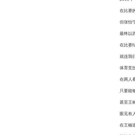
在比赛
但张怡
最终以
在比赛
就连我
体育竞
在两人
只要能
甚至王
眼见有
在王楠