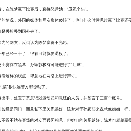
者，在陈梦赢下比赛后，直接怒斥她：“卫冕个头”。
样的情况，外国的媒体和网友集体傻眼了，他们什么时候见过赢了比赛还
真是丢脸丢到国外去了。
国内的网友，反倒认为陈梦赢得不光彩。
今年已经三十了，很有可能就要退役了。
场比赛存在黑幕，孙颖莎极有可能进行了“让球”。
持着这样的观点，肆意地在网络上进行声讨。
“民愤”很快连警方都惊动了。
接出手，处置了恶意诋毁运动员和教练的人员，并禁言了三百个账号。
们曾经是同门，而且私下里关系很好，陈梦对于孙颖莎来说就像姐姐一样
人不得不站在赛场的对立面兵刃相见，但她们的关系越好，陈梦也就越赢