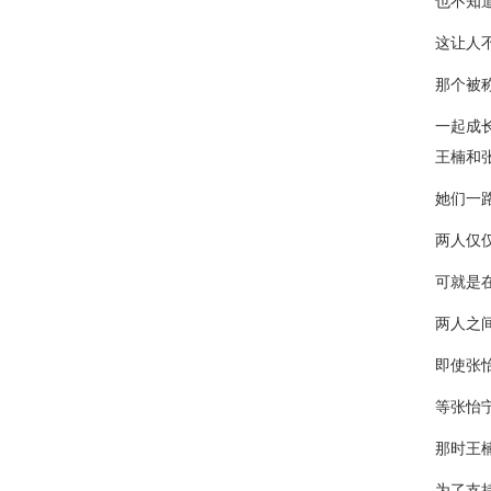
也不知
这让人
那个被
一起成
王楠和
她们一
两人仅
可就是
两人之
即使张
等张怡
那时王
为了支