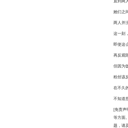
直到两
她们之
两人并
这一刻
即使这
再反观
但因为
粉丝该
在不久
不知道
[免责
等方面
题，请