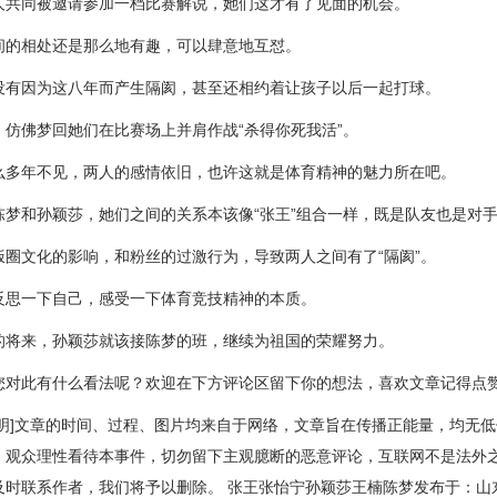
人共同被邀请参加一档比赛解说，她们这才有了见面的机会。
间的相处还是那么地有趣，可以肆意地互怼。
没有因为这八年而产生隔阂，甚至还相约着让孩子以后一起打球。
，仿佛梦回她们在比赛场上并肩作战“杀得你死我活”。
么多年不见，两人的感情依旧，也许这就是体育精神的魅力所在吧。
陈梦和孙颖莎，她们之间的关系本该像“张王”组合一样，既是队友也是对
饭圈文化的影响，和粉丝的过激行为，导致两人之间有了“隔阂”。
反思一下自己，感受一下体育竞技精神的本质。
的将来，孙颖莎就该接陈梦的班，继续为祖国的荣耀努力。
您对此有什么看法呢？欢迎在下方评论区留下你的想法，喜欢文章记得点
声明]文章的时间、过程、图片均来自于网络，文章旨在传播正能量，均无
。观众理性看待本事件，切勿留下主观臆断的恶意评论，互联网不是法外
及时联系作者，我们将予以删除。 张王张怡宁孙颖莎王楠陈梦发布于：山