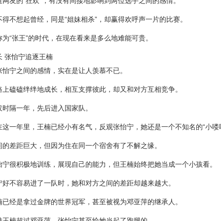
道网友的“狂欢”，有没有间接地影响到两位选手之间的感情。
不得不想起曾经，同是“姐妹相杀”，却赢得欢呼声一片的比赛。
称为“张王”的时代，在现在看来是多么地难能可贵。
长 张怡宁追逐王楠
张怡宁之间的感情，实在是让人羡慕不已。
路上磕磕绊绊地成长，相互支撑彼此，却又和对方互相竞争。
仅时隔一年，先后进入国家队。
在这一年里，王楠已经小有名气，反观张怡宁，她还是一个不知名的“小喽
间的差距巨大，但因为住在同一个宿舍有了不解之缘。
怡宁很积极地训练，展现自己的能力，但王楠始终把她当成一个小孩看。
宁好不容易进了一队时，她和对方之间的差距却越来越大。
楠已经是拿过金牌的世界冠军，甚至被视为邓亚萍的继承人。
持王楠超过邓亚萍，张怡宁甚至给她当起了跑腿的。