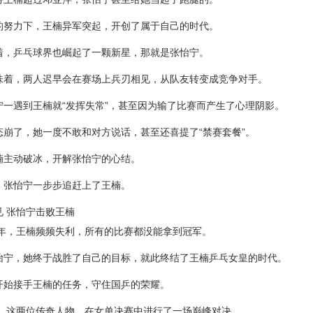
的努力下，王楠异军突起，开创了属于自己的时代。
着，乒乓球界也崛起了一颗新星，那就是张怡宁。
味着，两人迟早会在赛场上兵刃相见，从队友转变成竞争对手。
宁一遇到王楠就“发挥失常”，甚至因为输了比赛而产生了心理阴影。
态崩了，她一度不敢和对方说话，甚至还喜提了“禁赛套餐”。
楠主动破冰，开解张怡宁的心结。
，张怡宁一步步追赶上了王楠。
见 张怡宁击败王楠
02年，王楠频频失利，所有的比赛都没能拿到冠军。
怡宁，她终于战胜了自己的目标，就此终结了王楠乒乓女皇的时代。
开始接手王楠的任务，守住国乒的荣耀。
8年，这两位传奇人物，在女单决赛中进行了一场巅峰对决。