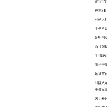
张怡宁
称霸到
和别人
于是所
她明明
而且张
“让我
张怡宁
她甚至
时隔八
王楠在
因为长