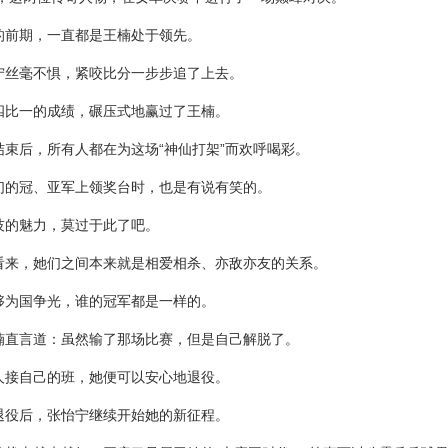
的前期，一直都是王楠处于领先。
宁丝毫不惧，紧咬比分一步步追了上去。
四比一的成绩，碾压式地赢过了王楠。
结束后，所有人都在为这场“神仙打架”而欢呼喝彩。
们的冠、亚军上领奖台时，也是有说有笑的。
技的魅力，莫过于此了吧。
看来，她们之间本来就是相爱相杀、亦敌亦友的关系。
够为国争光，谁的冠军都是一样的。
楠直言道：虽然输了那场比赛，但是自己解脱了。
人接自己的班，她便可以安心地退役。
退役后，张怡宁继续开始她的新征程。