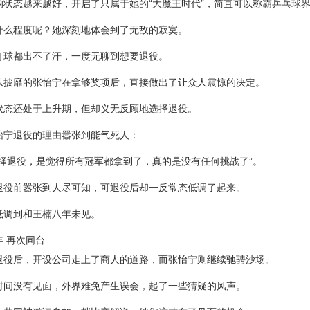
的状态越来越好，开启了只属于她的“大魔王时代”，简直可以称霸乒乓球
什么程度呢？她深刻地体会到了无敌的寂寞。
打球都出不了汗，一度无聊到想要退役。
以披靡的张怡宁在拿够奖项后，直接做出了让众人震惊的决定。
状态还处于上升期，但却义无反顾地选择退役。
怡宁退役的理由嚣张到能气死人：
选择退役，是觉得所有冠军都拿到了，真的是没有任何挑战了”。
退役前嚣张到人尽可知，可退役后却一反常态低调了起来。
低调到和王楠八年未见。
年 再次同台
退役后，开设公司走上了商人的道路，而张怡宁则继续驰骋沙场。
时间没有见面，外界难免产生误会，起了一些猜疑的风声。