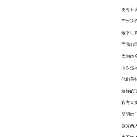
更有甚
面对这
这下可
而我们
因为她
所以这
他们秉
这样的
官方直
明明她
就算两