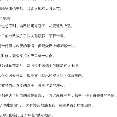
楠输给张怡宁后，是多么地有大将风范。
“笑柄”
梦也想不到，自己明明夺冠了，却要遭到冷遇。
比二的分数战胜了队友孙颖莎，荣获金牌。
是一件值得欢庆的事情，但观众席上却唏嘘一片。
的时候，观众支持的声音就一边倒。
只为孙颖莎加油，对同是中国选手的陈梦置之不理。
从什么时候开始，饭圈文化就已经浸入到了体育圈内。
了支持自己喜爱的选手，没有丝毫的理智。
俩都是为了祖国的荣耀而战，不管谁赢得冠军，都是一件值得骄傲的事情
却“厚此薄彼”，只为孙颖莎加油喝彩，在陈梦得分时喝倒彩。
在现场直接比出了“中指”以示嘲讽。