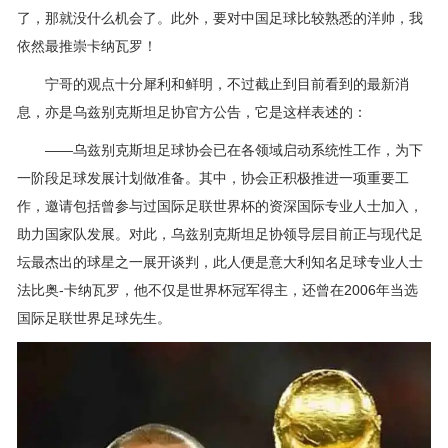
了，那就没什么机会了。此外，要对中国足球比较熟悉的洋帅，我
依然最推崇卡纳瓦罗！
宁哥的观点十分犀利和鲜明，不过截止到目前看到的最新消
息，亦是乌兹别克斯坦足协官方公告，它是这样表述的：
——乌兹别克斯坦足球协会已在各领域启动系统性工作，为下
一阶段足球发展计划做准备。其中，协会正积极推进一项重要工
作，邀请包括曾参与过国际足联世界杯的资深国际专业人士加入，
助力国家队发展。对此，乌兹别克斯坦足协领导层目前正与现代足
坛最杰出的球星之一展开谈判，此人便是意大利知名足球专业人士
法比奥-卡纳瓦罗，他不仅是世界杯冠军得主，还曾在2006年当选
国际足联世界足球先生。