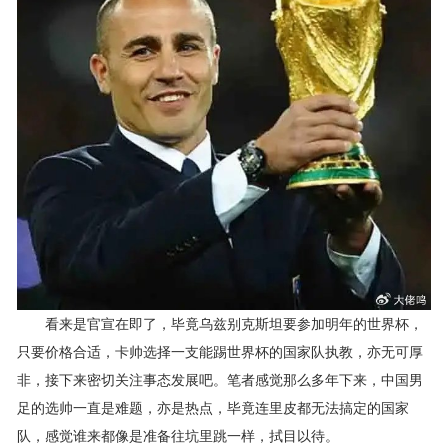
看来是官宣在即了，毕竟乌兹别克斯坦要参加明年的世界杯，
只要价格合适，卡帅选择一支能踢世界杯的国家队执教，亦无可厚
非，接下来密切关注事态发展吧。笔者感觉那么多年下来，中国男
足的选帅一直是难题，亦是热点，毕竟连里皮都无法搞定的国家
队，感觉谁来都像是准备往坑里跳一样，拭目以待。