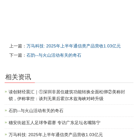
上一篇：
万马科技: 2025年上半年通信类产品营收1.03亿元
下一篇：
石韵--与火山活动有关的奇石
相关资讯
读创财经晨汇｜①深圳非居住建筑功能转换全面松绑②美称封
锁，伊称掌控：谈判无果后霍尔木兹海峡对峙升级
石韵--与火山活动有关的奇石
穗安街超五人足球争霸赛 专访广东足坛名嘴陈宁
万马科技: 2025年上半年通信类产品营收1.03亿元