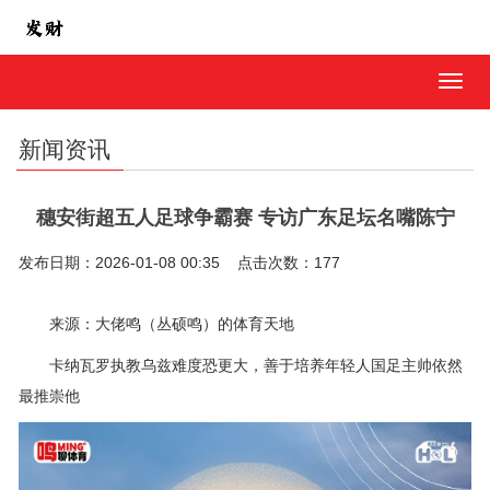
MEN
新闻资讯
穗安街超五人足球争霸赛 专访广东足坛名嘴陈宁
发布日期：2026-01-08 00:35 点击次数：177
来源：大佬鸣（丛硕鸣）的体育天地
卡纳瓦罗执教乌兹难度恐更大，善于培养年轻人国足主帅依然
最推崇他